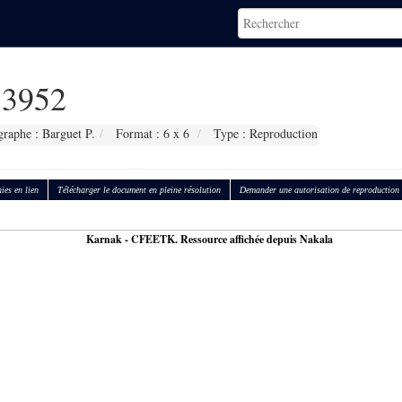
3952
raphe : Barguet P.
Format : 6 x 6
Type : Reproduction
ies en lien
Télécharger le document en pleine résolution
Demander une autorisation de reproduction