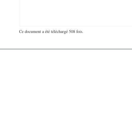
Ce document a été téléchargé 508 fois.
18 930 452 visites - 120