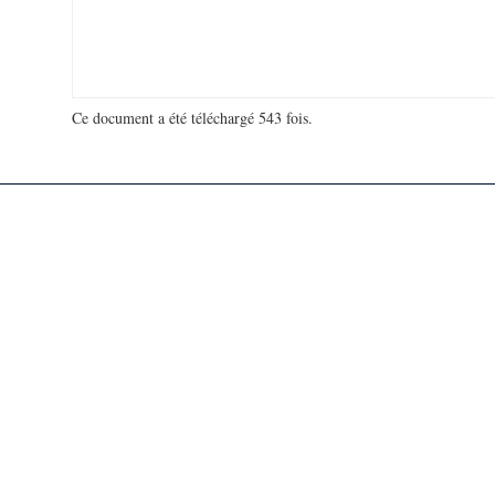
Ce document a été téléchargé 543 fois.
18 993 393 visites - 714