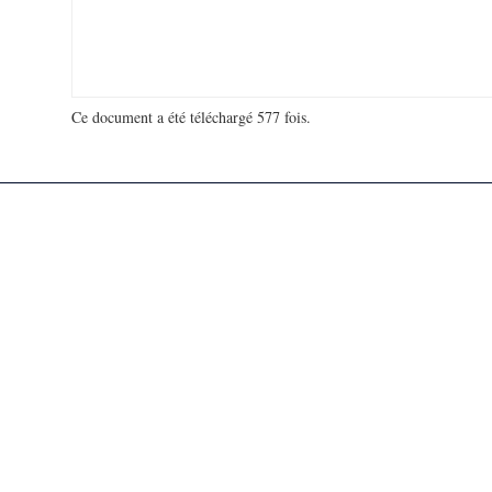
Ce document a été téléchargé 577 fois.
18 931 518 visites - 130