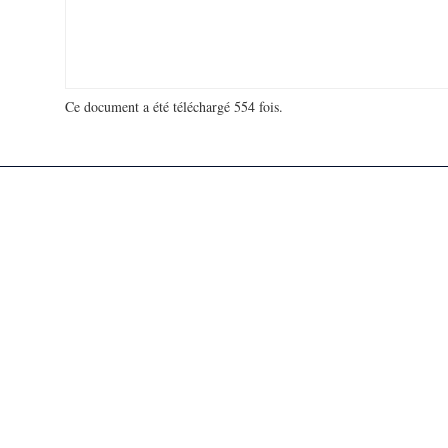
Ce document a été téléchargé 554 fois.
18 980 294 visites - 118