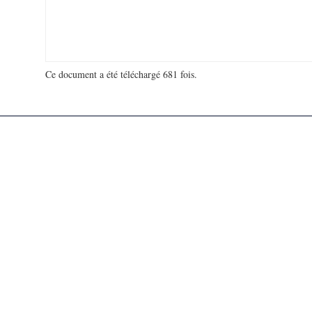
Ce document a été téléchargé 681 fois.
18 967 106 visites - 302