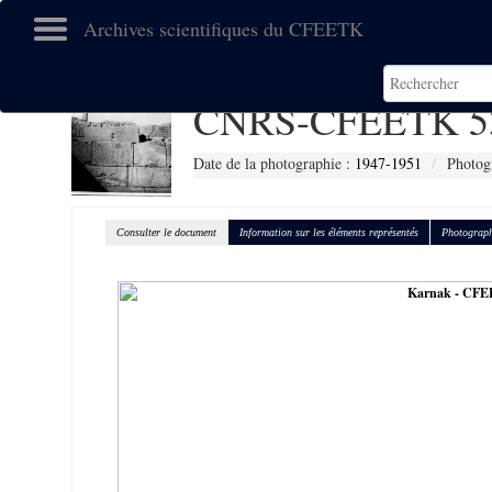
Archives scientifiques du CFEETK
CNRS-CFEETK 5
Date de la photographie :
1947-1951
Photog
Consulter le document
Information sur les éléments représentés
Photograph