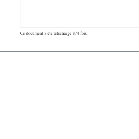
Ce document a été téléchargé 874 fois.
18 974 393 visites - 596