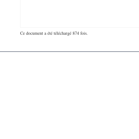
Ce document a été téléchargé 874 fois.
18 976 064 visites - 76