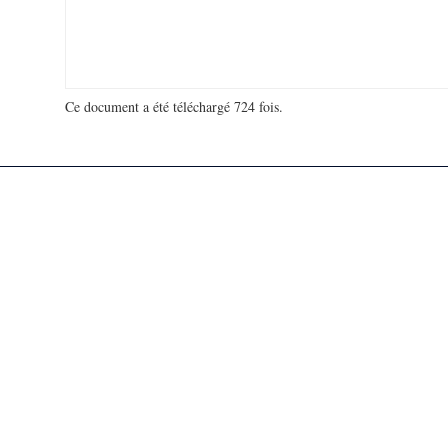
Ce document a été téléchargé 724 fois.
18 927 421 visites - 898