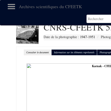
Archives scientifiques du CFEETK
CNRS-CFEETK 5
Date de la photographie :
1947-1951
Photog
Consulter le document
Information sur les éléments représentés
Photograph