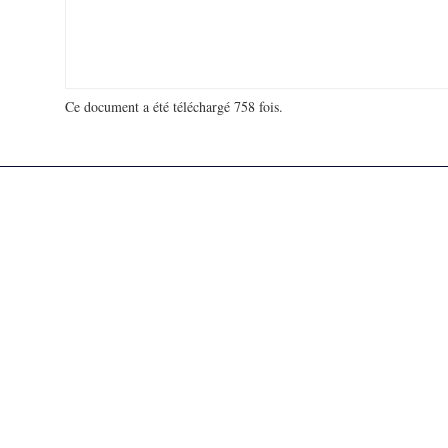
Ce document a été téléchargé 758 fois.
18 975 183 visites - 675