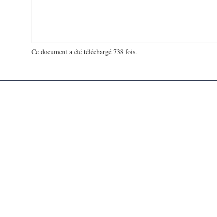
Ce document a été téléchargé 738 fois.
18 992 923 visites - 66