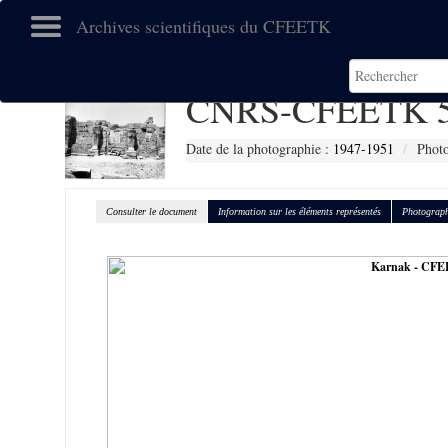
Archives scientifiques du CFEETK
CNRS-CFEETK 5
Date de la photographie :
1947-1951
Photo
Consulter le document
Information sur les éléments représentés
Photograph