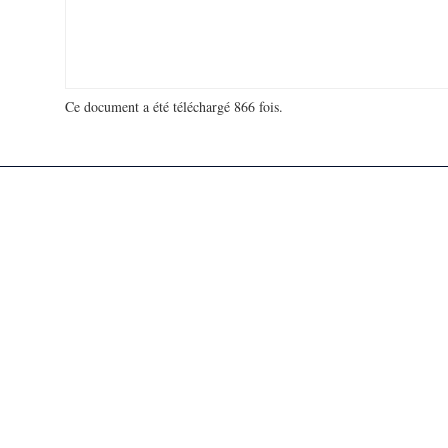
Ce document a été téléchargé 866 fois.
18 979 504 visites - 110