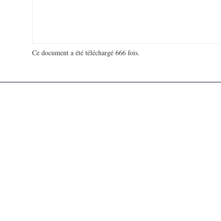
Ce document a été téléchargé 666 fois.
18 936 400 visites - 179