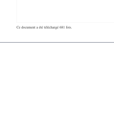
Ce document a été téléchargé 681 fois.
18 993 363 visites - 71