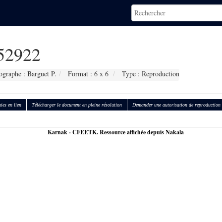
52922
ographe : Barguet P.
Format : 6 x 6
Type : Reproduction
ies en lien
Télécharger le document en pleine résolution
Demander une autorisation de reproduction