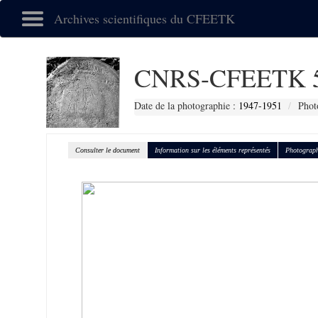
Archives scientifiques du CFEETK
CNRS-CFEETK 
Date de la photographie :
1947-1951
Phot
Consulter le document
Information sur les éléments représentés
Photograph