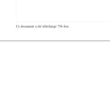
Ce document a été téléchargé 756 fois.
18 930 355 visites - 119