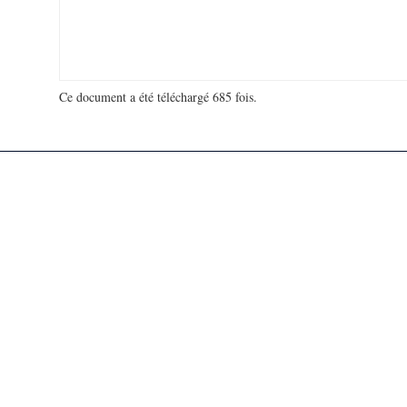
Ce document a été téléchargé 685 fois.
18 931 350 visites - 129