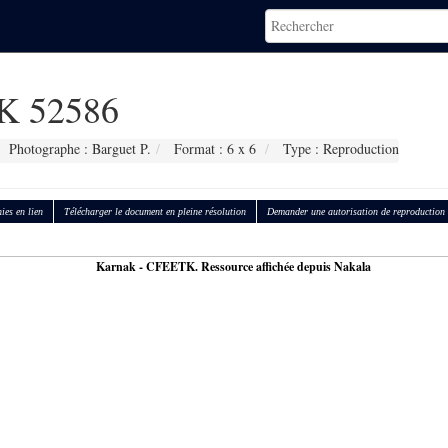
 52586
Photographe : Barguet P.
Format : 6 x 6
Type : Reproduction
ies en lien
Télécharger le document en pleine résolution
Demander une autorisation de reproduction