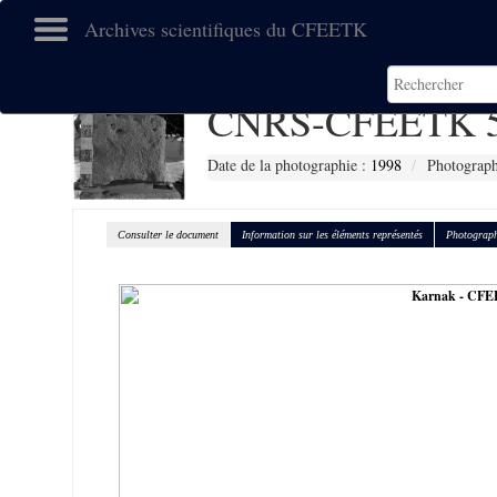
Archives scientifiques du CFEETK
CNRS-CFEETK 5
Date de la photographie :
1998
Photograph
Consulter le document
Information sur les éléments représentés
Photograph