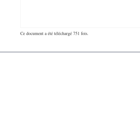
Ce document a été téléchargé 751 fois.
18 921 948 visites - 35