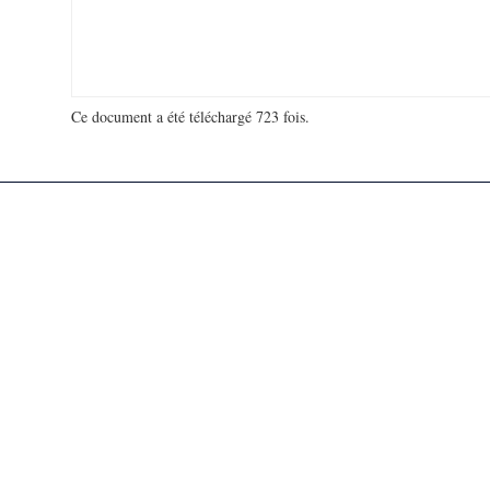
Ce document a été téléchargé 723 fois.
18 980 814 visites - 123