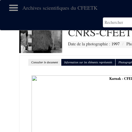
Archives scientifiques du CFEETK
CNRS-CFEET
Date de la photographie :
1997
Pho
Consulter le document
Information sur les éléments représentés
Photograph