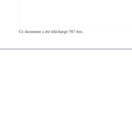
Ce document a été téléchargé 587 fois.
18 927 966 visites - 95