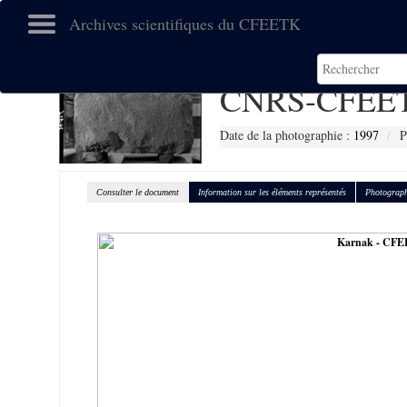
Archives scientifiques du CFEETK
CNRS-CFEET
Date de la photographie :
1997
P
Consulter le document
Information sur les éléments représentés
Photograph