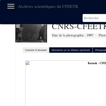
Archives scientifiques du CFEETK
CNRS-CFEETK
Date de la photographie :
1997
Photo
Consulter le document
Information sur les éléments représentés
Photograph