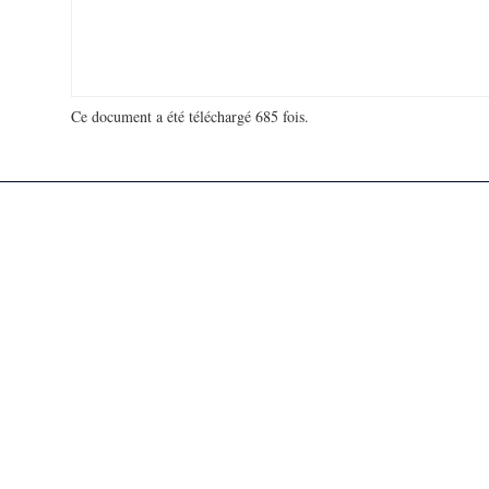
Ce document a été téléchargé 685 fois.
18 991 636 visites - 53