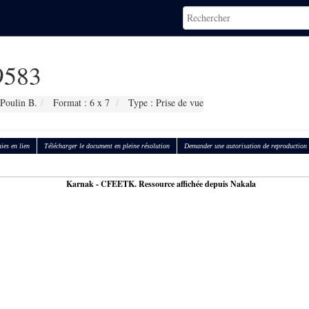
583
 Poulin B.
Format : 6 x 7
Type : Prise de vue
ies en lien
Télécharger le document en pleine résolution
Demander une autorisation de reproduction