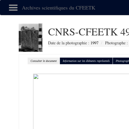
Archives scientifiques du CFEETK
CNRS-CFEETK 49
Date de la photographie :
1997
Photographe :
Consulter le document
Information sur les éléments représentés
Photograph