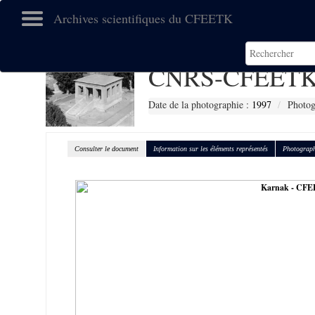
Archives scientifiques du CFEETK
CNRS-CFEETK
Date de la photographie :
1997
Photog
Consulter le document
Information sur les éléments représentés
Photograph