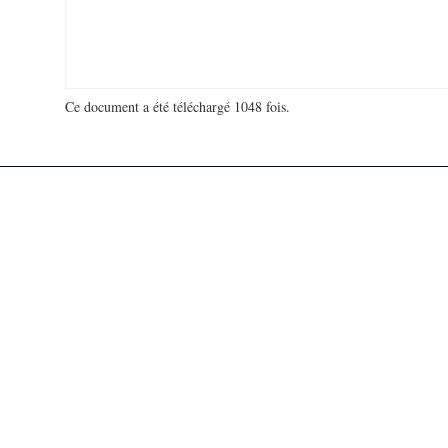
Ce document a été téléchargé 1048 fois.
18 977 379 visites - 895