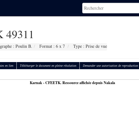
 49311
graphe : Poulin B.
Format : 6 x 7
Type : Prise de vue
ies en lien
Télécharger le document en pleine résolution
Demander une autorisation de reproduction