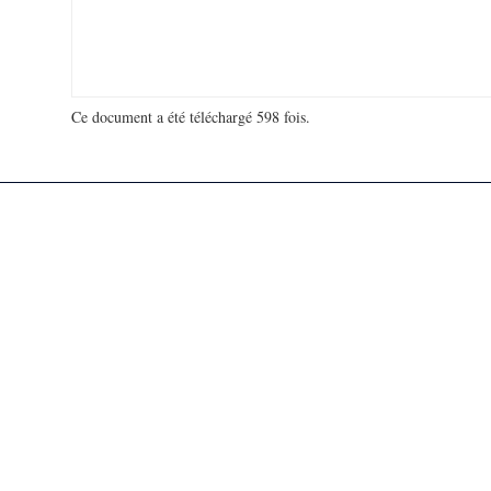
Ce document a été téléchargé 598 fois.
18 937 257 visites - 3