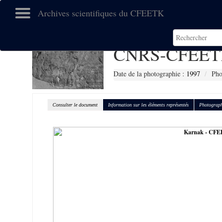
Archives scientifiques du CFEETK
CNRS-CFEET
Date de la photographie :
1997
Pho
Consulter le document
Information sur les éléments représentés
Photograph