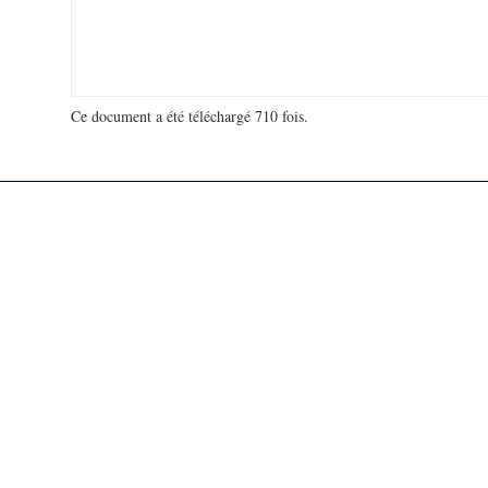
Ce document a été téléchargé 710 fois.
18 963 270 visites - 264