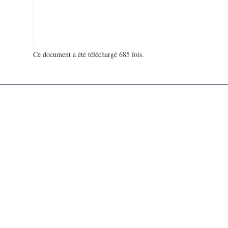
Ce document a été téléchargé 685 fois.
18 992 673 visites - 642