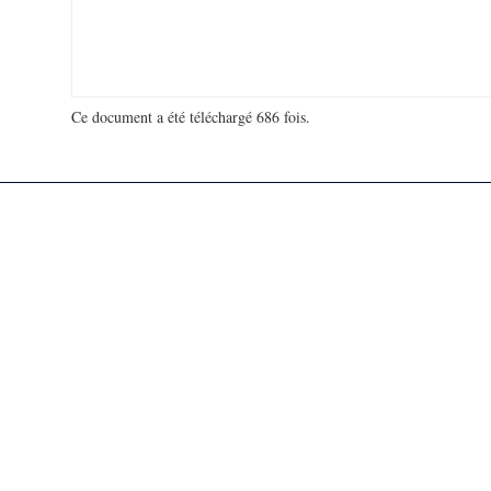
Ce document a été téléchargé 686 fois.
18 971 696 visites - 32