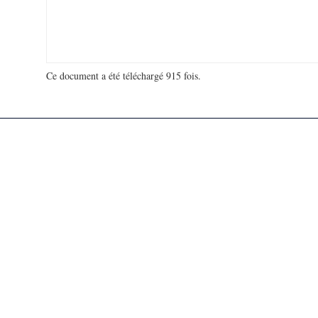
Ce document a été téléchargé 915 fois.
18 980 755 visites - 123