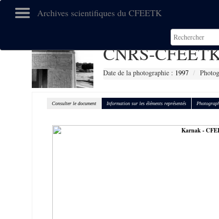
Archives scientifiques du CFEETK
CNRS-CFEETK
Date de la photographie :
1997
Photog
Consulter le document
Information sur les éléments représentés
Photograph