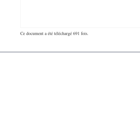
Ce document a été téléchargé 691 fois.
18 927 441 visites - 90