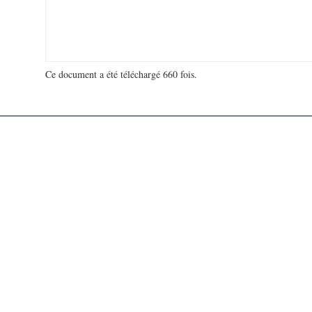
Ce document a été téléchargé 660 fois.
18 906 735 visites - 312