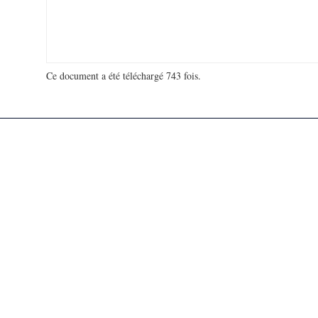
Ce document a été téléchargé 743 fois.
18 954 224 visites - 173