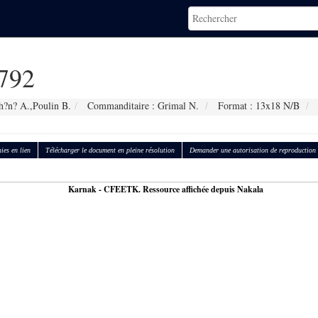
792
h?n? A.,Poulin B.
Commanditaire : Grimal N.
Format : 13x18 N/B
ies en lien
Télécharger le document en pleine résolution
Demander une autorisation de reproduction