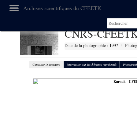
Archives scientifiques du CFEETK
CNRS-CFEETK
Date de la photographie :
1997
Photog
Consulter le document
Information sur les éléments représentés
Photograph