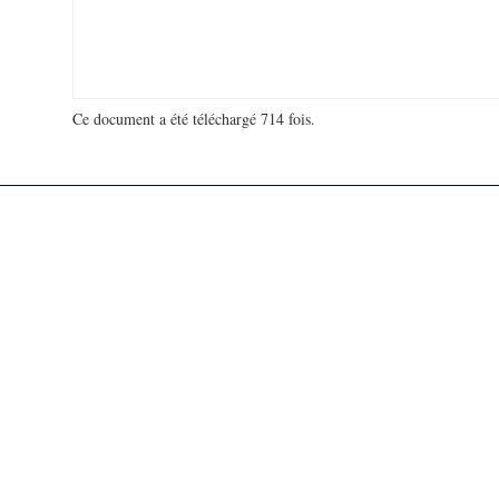
Ce document a été téléchargé 714 fois.
18 918 542 visites - 1