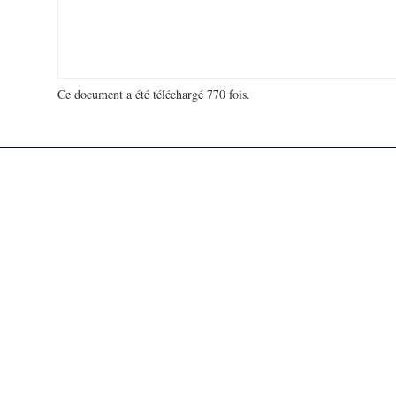
Ce document a été téléchargé 770 fois.
18 918 232 visites - 146