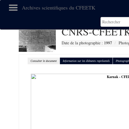
Archives scientifiques du CFEETK
CNRS-CFEETK
Date de la photographie :
1997
Photog
Consulter le document
Information sur les éléments représentés
Photograph