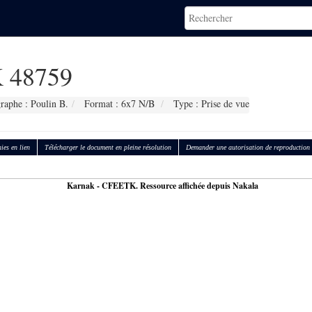
 48759
raphe : Poulin B.
Format : 6x7 N/B
Type : Prise de vue
ies en lien
Télécharger le document en pleine résolution
Demander une autorisation de reproduction