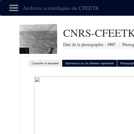
Archives scientifiques du CFEETK
CNRS-CFEETK
Date de la photographie :
1997
Photog
Consulter le document
Information sur les éléments représentés
Photograph