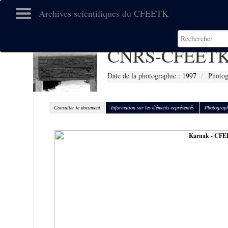
Archives scientifiques du CFEETK
CNRS-CFEETK
Date de la photographie :
1997
Photog
Consulter le document
Information sur les éléments représentés
Photograph