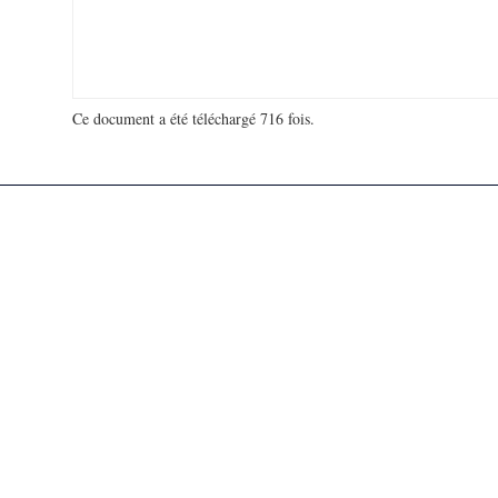
Ce document a été téléchargé 716 fois.
18 966 392 visites - 295