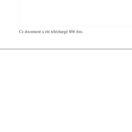
Ce document a été téléchargé 806 fois.
18 936 465 visites - 180