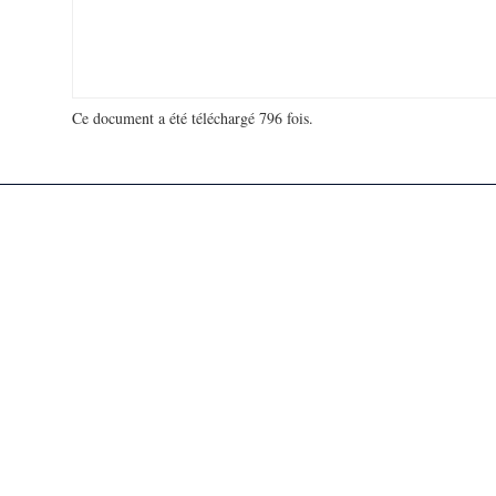
Ce document a été téléchargé 796 fois.
18 965 457 visites - 286