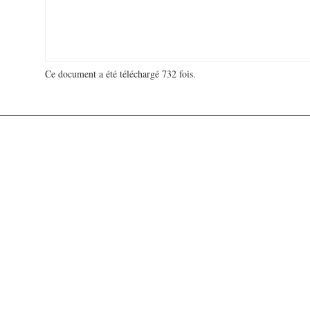
Ce document a été téléchargé 732 fois.
18 953 256 visites - 163