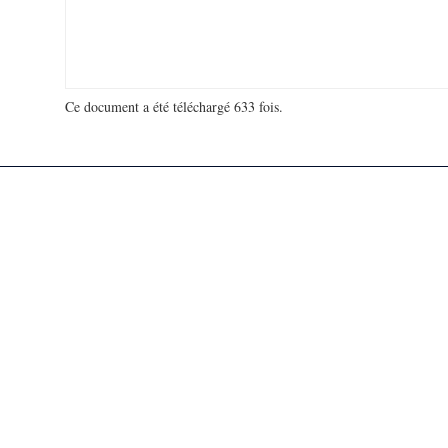
Ce document a été téléchargé 633 fois.
18 939 744 visites - 281