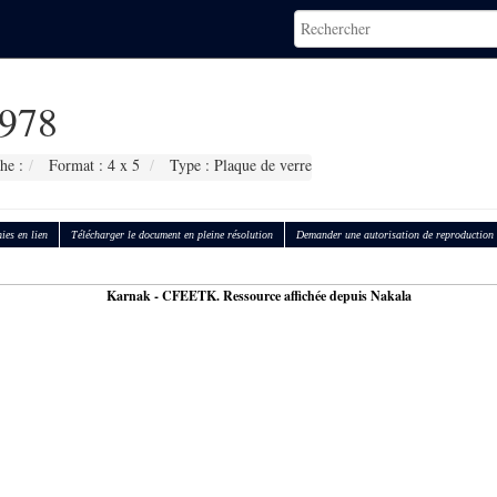
978
he :
Format : 4 x 5
Type : Plaque de verre
ies en lien
Télécharger le document en pleine résolution
Demander une autorisation de reproduction