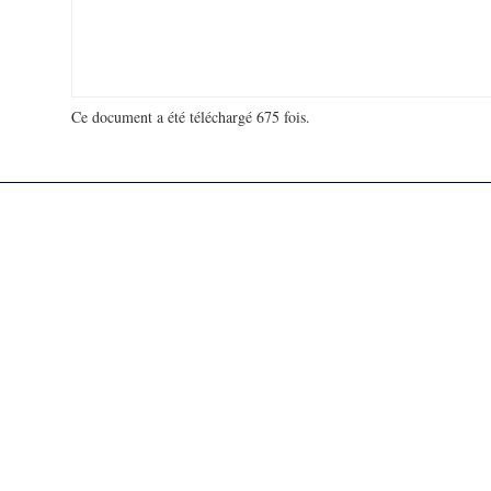
Ce document a été téléchargé 675 fois.
18 913 148 visites - 95