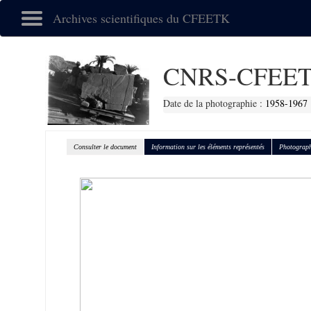
Archives scientifiques du CFEETK
CNRS-CFEET
Date de la photographie :
1958-1967
Consulter le document
Information sur les éléments représentés
Photograph