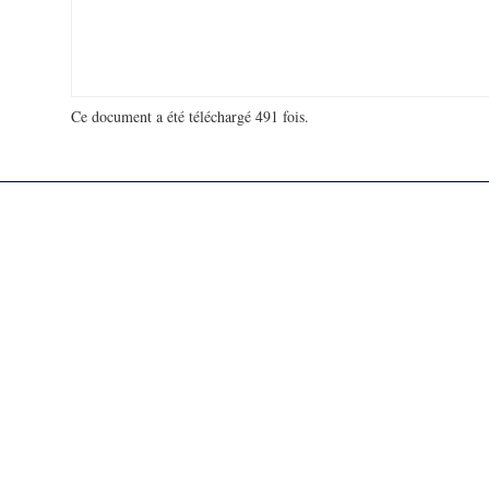
Ce document a été téléchargé 491 fois.
18 926 401 visites - 79