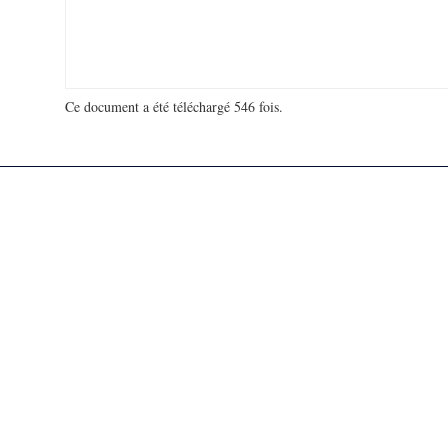
Ce document a été téléchargé 546 fois.
18 980 831 visites - 124