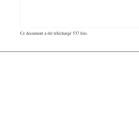
Ce document a été téléchargé 537 fois.
18 927 410 visites - 89