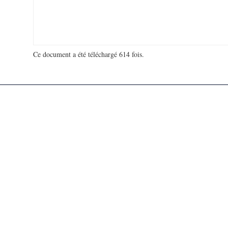
Ce document a été téléchargé 614 fois.
18 940 063 visites - 313