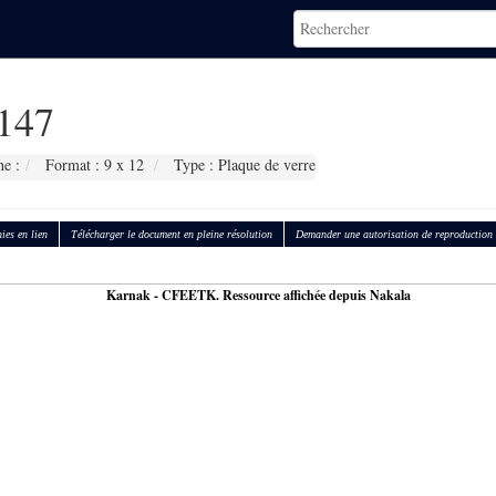
147
e :
Format : 9 x 12
Type : Plaque de verre
ies en lien
Télécharger le document en pleine résolution
Demander une autorisation de reproduction